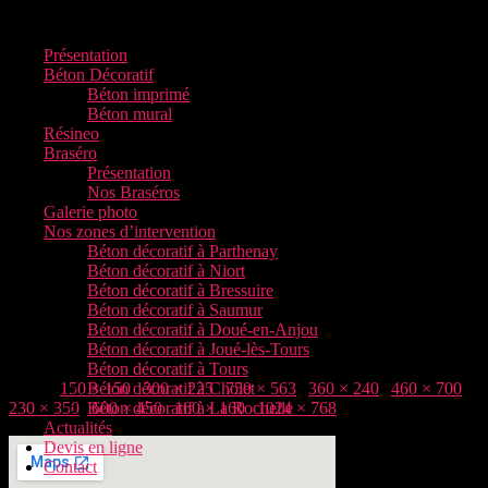
Menu
Présentation
Béton Décoratif
Béton imprimé
Béton mural
Résineo
Braséro
Présentation
Nos Braséros
Galerie photo
Nos zones d’intervention
Béton décoratif à Parthenay
Béton décoratif à Niort
Béton décoratif à Bressuire
Béton décoratif à Saumur
Béton décoratif à Doué-en-Anjou
Béton décoratif à Joué-lès-Tours
Béton décoratif à Tours
Taille :
150 × 150
Béton décoratif à Cholet
|
300 × 225
|
750 × 563
|
360 × 240
|
460 × 700
|
230 × 350
|
Béton décoratif à La Rochelle
600 × 450
|
160 × 160
|
1024 × 768
Actualités
Devis en ligne
Contact