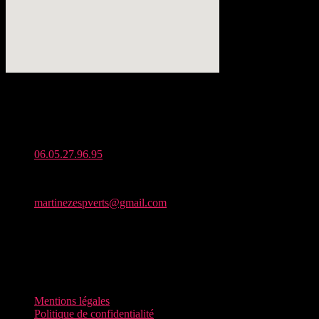
Adresse :
Zone Artisanale de Seneret, 86190 Quinçay
Téléphone :
06.05.27.96.95
Mail :
martinezespverts@gmail.com
Horaires d’ouverture :
Du lundi au vendredi : De 7h à 19h30
Samedi : De 8h à 13h
Dimanche : fermé
Mentions légales
Politique de confidentialité