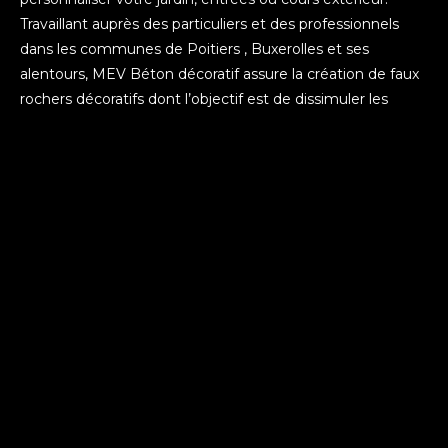
Travaillant auprès des particuliers et des professionnels
dans les communes de Poitiers , Buxerolles et ses
alentours, MEV Béton décoratif assure la création de faux
rochers décoratifs dont l’objectif est de dissimuler les
défauts d’aménagement, d’embellir l’espace et de créer
une décoration originale.
Votre artisan propose également la création d’ambiance
en faux rochers béton autour de votre piscine réalisée
dans le souci du détail pour offrir à votre extérieur une
nouvelle vie.