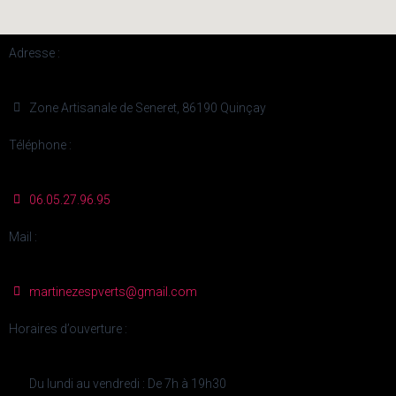
Adresse :
Zone Artisanale de Seneret, 86190 Quinçay
Téléphone :
06.05.27.96.95
Mail :
martinezespverts@gmail.com
Horaires d’ouverture :
Du lundi au vendredi : De 7h à 19h30