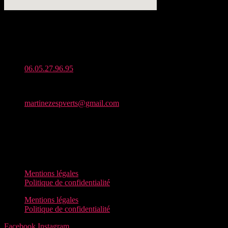
Adresse :
Zone Artisanale de Seneret, 86190 Quinçay
Téléphone :
06.05.27.96.95
Mail :
martinezespverts@gmail.com
Horaires d’ouverture :
Du lundi au vendredi : De 7h à 19h30
Samedi : De 8h à 13h
Dimanche : fermé
Mentions légales
Politique de confidentialité
Mentions légales
Politique de confidentialité
Facebook
Instagram