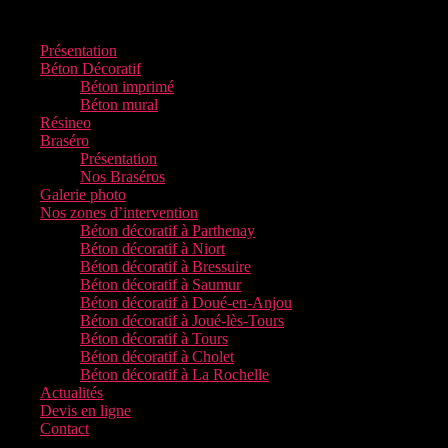
Menu
Présentation
Béton Décoratif
Béton imprimé
Béton mural
Résineo
Braséro
Présentation
Nos Braséros
Galerie photo
Nos zones d’intervention
Béton décoratif à Parthenay
Béton décoratif à Niort
Béton décoratif à Bressuire
Béton décoratif à Saumur
Béton décoratif à Doué-en-Anjou
Béton décoratif à Joué-lès-Tours
Béton décoratif à Tours
Béton décoratif à Cholet
Béton décoratif à La Rochelle
Actualités
Devis en ligne
Contact