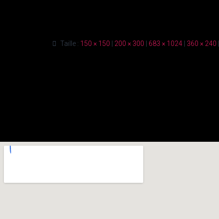
Taille :
150 × 150
|
200 × 300
|
683 × 1024
|
360 × 240