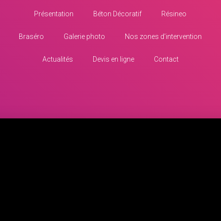
Présentation
Béton Décoratif
Résineo
Braséro
Galerie photo
Nos zones d’intervention
Actualités
Devis en ligne
Contact