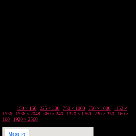
Taille :
150 × 150
|
225 × 300
|
750 × 1000
|
750 × 1000
|
1152 ×
1536
|
1536 × 2048
|
360 × 240
|
1320 × 1760
|
230 × 350
|
160 ×
160
|
1920 × 2560