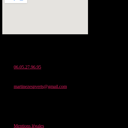
Adresse :
Zone Artisanale de Seneret, 86190 Quinçay
Téléphone :
06.05.27.96.95
Mail :
martinezespverts@gmail.com
Horaires d’ouverture :
Du lundi au vendredi : De 7h à 19h30
Samedi : De 8h à 13h
Dimanche : fermé
Mentions légales