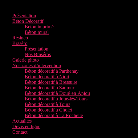
Menu
Présentation
Béton Décoratif
Béton imprimé
Béton mural
Résineo
Braséro
Présentation
Nos Braséros
Galerie photo
Nos zones d’intervention
Béton décoratif à Parthenay
Béton décoratif à Niort
Béton décoratif à Bressuire
Béton décoratif à Saumur
Béton décoratif à Doué-en-Anjou
Béton décoratif à Joué-lès-Tours
Béton décoratif à Tours
Béton décoratif à Cholet
Béton décoratif à La Rochelle
Actualités
Devis en ligne
Contact