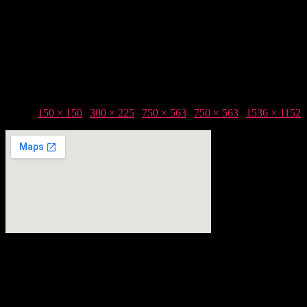
Taille :
150 × 150
|
300 × 225
|
750 × 563
|
750 × 563
|
1536 × 1152
|
Adresse :
Zone Artisanale de Seneret, 86190 Quinçay
Téléphone :