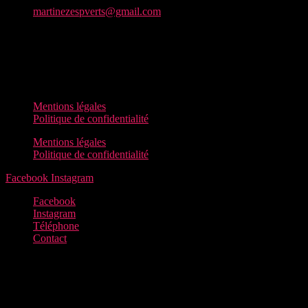
martinezespverts@gmail.com
Horaires d’ouverture :
Du lundi au vendredi : De 7h à 19h30
Samedi : De 8h à 13h
Dimanche : fermé
Mentions légales
Politique de confidentialité
Mentions légales
Politique de confidentialité
Facebook
Instagram
Facebook
Instagram
Téléphone
Contact