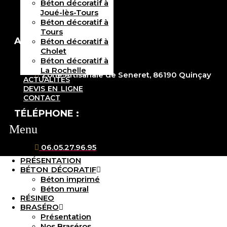
Béton décoratif à
Joué-lès-Tours
Béton décoratif à
Tours
ADRESSE :
Béton décoratif à
Cholet
Béton décoratif à
La Rochelle
Zone Artisanale de Seneret, 86190 Quinçay
ACTUALITÉS
DEVIS EN LIGNE
CONTACT
TÉLÉPHONE :
Menu
06.05.27.96.95
PRÉSENTATION
BÉTON DÉCORATIF
Béton imprimé
MAIL :
Béton mural
RÉSINEO
BRASÉRO
Présentation
martinezespverts@gmail.com
Nos Braséros