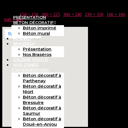
Taille :
150 × 150
|
300 × 225
|
360 × 240
|
230 × 350
|
160 × 160
PRÉSENTATION
|
640 × 480
BÉTON DÉCORATIF
Béton imprimé
Béton mural
RÉSINEO
BRASÉRO
Présentation
Nos Braséros
GALERIE PHOTO
NOS ZONES
D’INTERVENTION
Béton décoratif à
Parthenay
Béton décoratif à
Niort
Béton décoratif à
Bressuire
Béton décoratif à
Saumur
Béton décoratif à
Doué-en-Anjou