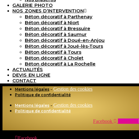
GALERIE PHOTO
NOS ZONES D’INTERVENTION
Béton décoratif à Parthenay
HORAIRES D’OUVERTURE :
Béton décoratif à Niort
Béton décoratif à Bressuire
Béton décoratif à Saumur
Du lundi au vendredi : De 7h à 19h30
Béton décoratif à Doué-en-Anjou
Samedi : De 8h à 13h
Béton décoratif à Joué-lès-Tours
Dimanche : fermé
Béton décoratif à Tours
Béton décoratif à Cholet
Béton décoratif à La Rochelle
ACTUALITÉS
DEVIS EN LIGNE
CONTACT
-
Gestion des cookies
Mentions légales
Politique de confidentialité
-
Gestion des cookies
Mentions légales
Politique de confidentialité
Facebook
Instagram
Facebook