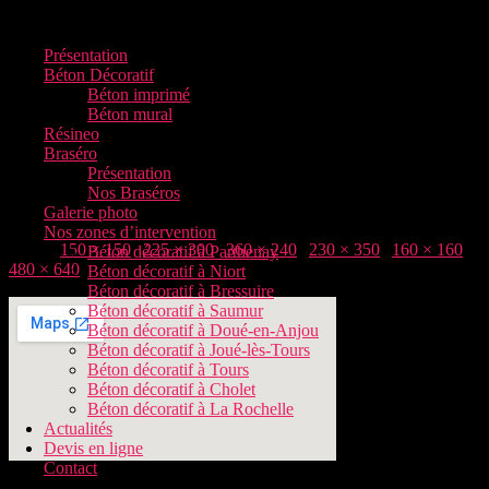
Menu
Présentation
Béton Décoratif
Béton imprimé
Béton mural
Résineo
Braséro
Présentation
Nos Braséros
Galerie photo
Nos zones d’intervention
Taille :
150 × 150
|
225 × 300
|
360 × 240
|
230 × 350
|
160 × 160
|
Béton décoratif à Parthenay
480 × 640
Béton décoratif à Niort
Béton décoratif à Bressuire
Béton décoratif à Saumur
Béton décoratif à Doué-en-Anjou
Béton décoratif à Joué-lès-Tours
Béton décoratif à Tours
Béton décoratif à Cholet
Béton décoratif à La Rochelle
Actualités
Devis en ligne
Contact
Adresse :