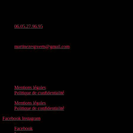
Zone Artisanale de Seneret, 86190 Quinçay
Téléphone :
06.05.27.96.95
Mail :
martinezespverts@gmail.com
Horaires d’ouverture :
Du lundi au vendredi : De 7h à 19h30
Samedi : De 8h à 13h
Dimanche : fermé
Mentions légales
Politique de confidentialité
Mentions légales
Politique de confidentialité
Facebook
Instagram
Facebook