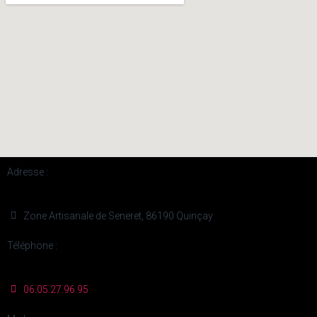
Adresse :
Zone Artisanale de Seneret, 86190 Quinçay
Téléphone :
06.05.27.96.95