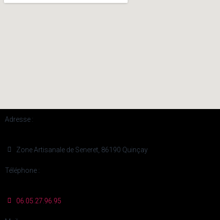
Adresse :
Zone Artisanale de Seneret, 86190 Quinçay
Téléphone :
06.05.27.96.95