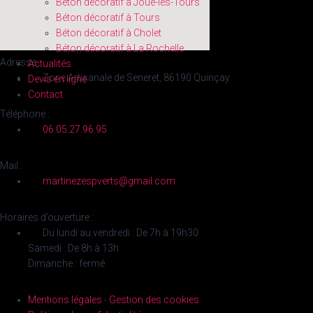
Béton décoratif à Joué-lès-Tours
Béton décoratif à Tours
Béton décoratif à Cholet
Béton décoratif à La Rochelle
Adresse :
Actualités
Zone Artisanale de Seneret, 86190 Quinçay
Devis en ligne
Contact
Téléphone :
06.05.27.96.95
Mail :
martinezespverts@gmail.com
Horaires d’ouverture :
Du lundi au vendredi : De 7h à 19h30
Samedi : De 8h à 13h
Dimanche : fermé
Mentions légales
-
Gestion des cookies