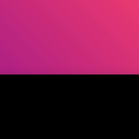
Présentation
Béton Décoratif
Béton imprimé
Béton mural
Résineo
Braséro
Présentation
Nos Braséros
Galerie photo
Nos zones d’intervention
Béton décoratif à Parthenay
Béton décoratif à Niort
Béton décoratif à Bressuire
Béton décoratif à Saumur
Béton décoratif à Doué-en-Anjou
Béton décoratif à Joué-lès-Tours
Béton décoratif à Tours
Béton décoratif à Cholet
Béton décoratif à La Rochelle