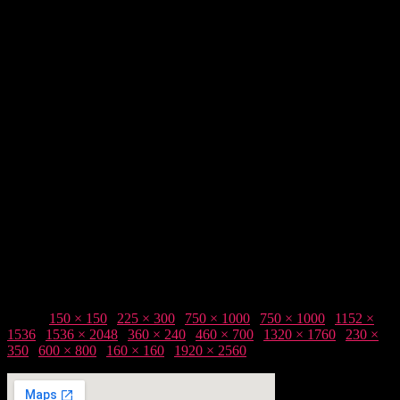
Taille :
150 × 150
|
225 × 300
|
750 × 1000
|
750 × 1000
|
1152 ×
1536
|
1536 × 2048
|
360 × 240
|
460 × 700
|
1320 × 1760
|
230 ×
350
|
600 × 800
|
160 × 160
|
1920 × 2560