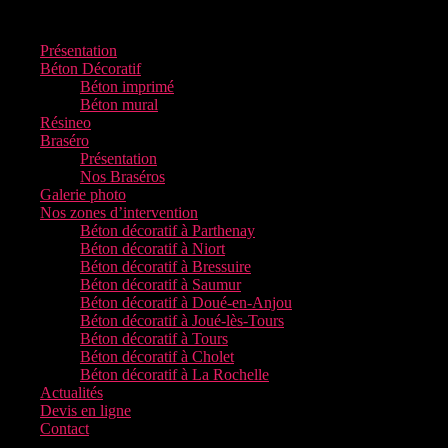
Menu
Présentation
Béton Décoratif
Béton imprimé
Béton mural
Résineo
Braséro
Présentation
Nos Braséros
Galerie photo
Nos zones d’intervention
Béton décoratif à Parthenay
Béton décoratif à Niort
Béton décoratif à Bressuire
Béton décoratif à Saumur
Béton décoratif à Doué-en-Anjou
Béton décoratif à Joué-lès-Tours
Béton décoratif à Tours
Béton décoratif à Cholet
Béton décoratif à La Rochelle
Actualités
Devis en ligne
Contact