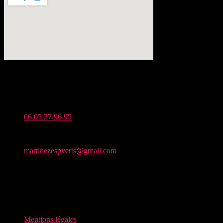
Adresse :
Zone Artisanale de Seneret, 86190 Quinçay
Téléphone :
06.05.27.96.95
Mail :
martinezespverts@gmail.com
Horaires d’ouverture :
Du lundi au vendredi : De 7h à 19h30
Samedi : De 8h à 13h
Dimanche : fermé
Mentions légales