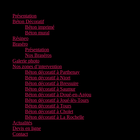
Menu
Présentation
Béton Décoratif
Béton imprimé
Béton mural
Résineo
Braséro
Présentation
Nos Braséros
Galerie photo
Nos zones d’intervention
Béton décoratif à Parthenay
Béton décoratif à Niort
Béton décoratif à Bressuire
Béton décoratif à Saumur
Béton décoratif à Doué-en-Anjou
Béton décoratif à Joué-lès-Tours
Béton décoratif à Tours
Béton décoratif à Cholet
Béton décoratif à La Rochelle
Actualités
Devis en ligne
Contact