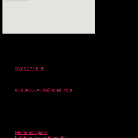
Adresse :
Zone Artisanale de Seneret, 86190 Quinçay
Téléphone :
06.05.27.96.95
Mail :
martinezespverts@gmail.com
Horaires d’ouverture :
Du lundi au vendredi : De 7h à 19h30
Samedi : De 8h à 13h
Dimanche : fermé
Mentions légales
Politique de confidentialité