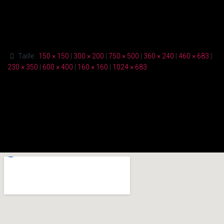
Taille :
150 × 150
|
300 × 200
|
750 × 500
|
360 × 240
|
460 × 683
|
230 × 350
|
600 × 400
|
160 × 160
|
1024 × 683