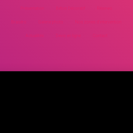
Présentation
Béton Décoratif
Résineo
Braséro
Galerie photo
Nos zones d’intervention
Actualités
Devis en ligne
Contact