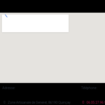
Adresse :
Téléphone :
Zone Artisanale de Seneret, 86190 Quinçay
06.05.27.96.